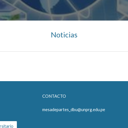
Noticias
CONTACTO
mesadepartes_dbu@unprg.edu.pe
rsitario